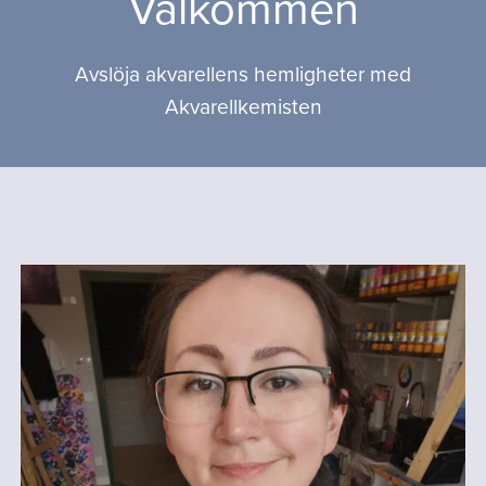
Välkommen
Avslöja akvarellens hemligheter med
Akvarellkemisten