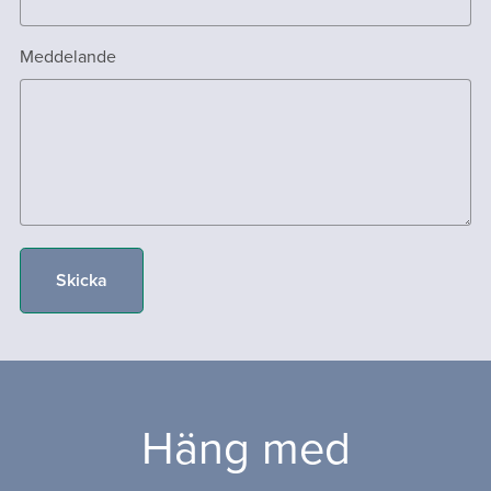
Meddelande
Skicka
Häng med