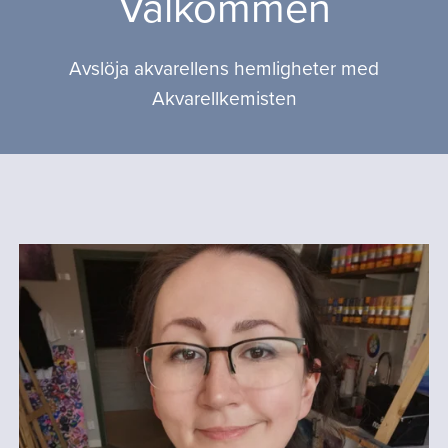
Välkommen
Avslöja akvarellens hemligheter med
Akvarellkemisten